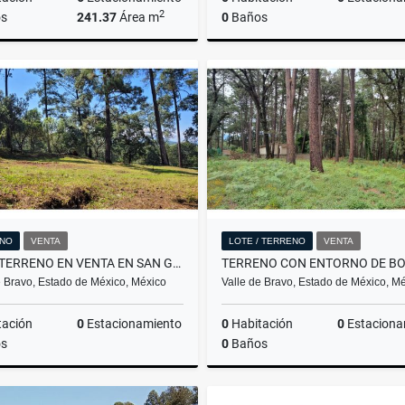
2
s
241.37
Área m
0
Baños
Venta
$58,000,000
$24,003,750
NO
VENTA
LOTE / TERRENO
VENTA
GRAN TERRENO EN VENTA EN SAN GABRIEL IXTLA
e Bravo, Estado de México, México
Valle de Bravo, Estado de México, M
tación
0
Estacionamiento
0
Habitación
0
Estaciona
s
0
Baños
Venta