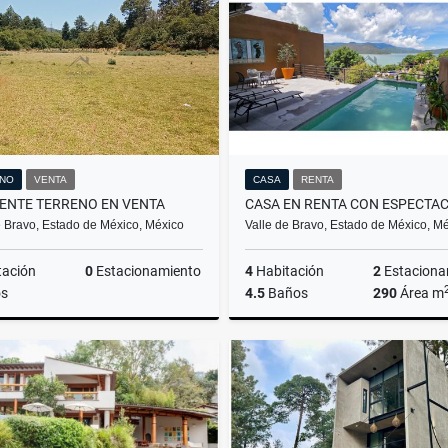
$850,000
$7,800,000
NO
VENTA
CASA
RENTA
ENTE TERRENO EN VENTA
e Bravo, Estado de México, México
Valle de Bravo, Estado de México, M
tación
0
Estacionamiento
4
Habitación
2
Estaciona
s
4.5
Baños
290
Área m
Venta
$1,300,000
$55,000