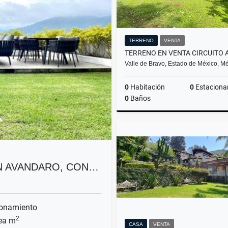
TERRENO
VENTA
Valle de Bravo, Estado de México, M
0
Habitación
0
Estaciona
0
Baños
$25,000,000
EN AVANDARO, CON…
onamiento
2
ea m
CASA
VENTA