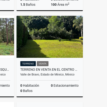
2
1.5
Baños
100
Área m
Venta
Venta
Renta
$4,800,000
$20,000
TERRENO
VENTA
TERRENO CON ENTORNO DE BOSQUE, EN VENTA
TERRENO EN VENTA EN EL CENTRO DE AVANDARO
éxico
Valle de Bravo, Estado de México, México
miento
0
Habitación
0
Estacionamiento
0
Baños
Venta
Venta