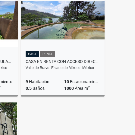
$9,100,000
CASA
RENTA
CASA EN RENTA CON ESPECTACULAR VISTA AL LAGO
CASA EN RENTA CON ACCESO DIRECTO AL LAGO
éxico
Valle de Bravo, Estado de México, México
miento
9
Habitación
10
Estacionamiento
2
2
0.5
Baños
1000
Área m
Renta
Renta
$140,000