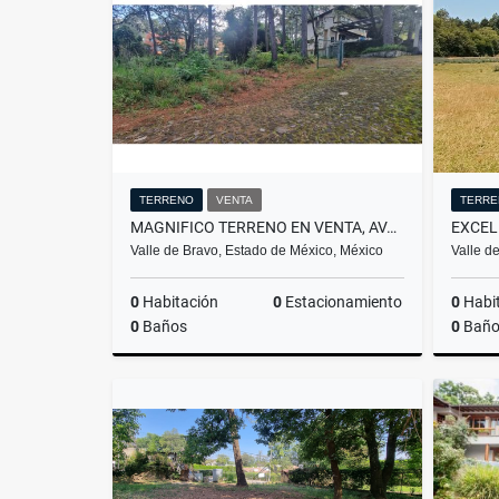
$24,000,000
TERRENO
VENTA
TERRE
MAGNIFICO TERRENO EN VENTA, AVANDARO
EXCEL
Valle de Bravo, Estado de México, México
Valle d
0
Habitación
0
Estacionamiento
0
Habi
0
Baños
0
Baño
Venta
$7,200,000