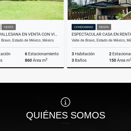
VENTA
CONDOMINIO
RENTA
CASA VALLESANA EN VENTA CON VISTA AL LAGO.
e Bravo, Estado de México, México
Valle de Bravo, Estado de México, M
tación
6
Estacionamiento
3
Habitación
2
Estaciona
2
s
860
Área m
3
Baños
150
Área m
Venta
US$3,100,000
Consultar
QUIÉNES SOMOS