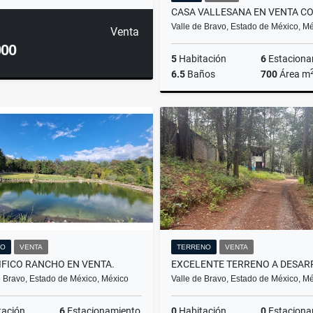
Valle de Bravo, Estado de México, M
Venta
000
5
Habitación
6
Estaciona
6.5
Baños
700
Área m
$25,000,000
HO
VENTA
TERRENO
VENTA
FICO RANCHO EN VENTA.
e Bravo, Estado de México, México
Valle de Bravo, Estado de México, M
tación
6
Estacionamiento
0
Habitación
0
Estaciona