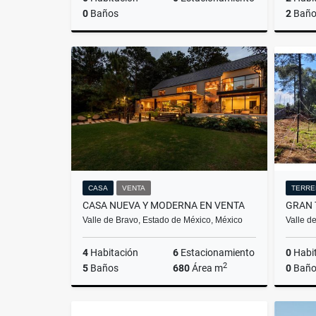
0
Baños
2
Baño
Venta
$2,050,000
CASA
VENTA
TERRE
CASA NUEVA Y MODERNA EN VENTA
Valle de Bravo, Estado de México, México
Valle d
4
Habitación
6
Estacionamiento
0
Habi
2
5
Baños
680
Área m
0
Baño
Venta