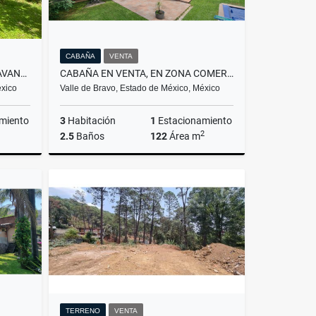
CABAÑA
VENTA
TERRENO EN VENTA CIRCUITO AVANDARO
CABAÑA EN VENTA, EN ZONA COMERCIAL DE AVANDARO
éxico
Valle de Bravo, Estado de México, México
miento
3
Habitación
1
Estacionamiento
2
2.5
Baños
122
Área m
Venta
Venta
$7,680,000
TERRENO
VENTA