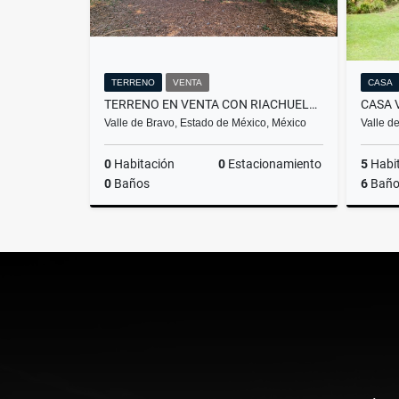
TERRENO
VENTA
CASA
TERRENO EN VENTA CON RIACHUELO EN AVANDARO
Valle de Bravo, Estado de México, México
Valle d
0
Habitación
0
Estacionamiento
5
Habi
0
Baños
6
Baño
Venta
$9,800,000