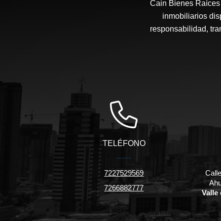
Cain Bienes Raíces 
inmobiliarios di
responsabilidad, tra
TELÉFONO
7227529569
Call
Ahu
7266882777
Valle