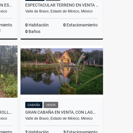
CASA VALLESANA EN VENTA CON ESPECTACULAR VISTA AL LAGO
ESPECTACULAR TERRENO EN VENTA A DESARROLLAR
éxico
Valle de Bravo, Estado de México, México
miento
0
Habitación
0
Estacionamiento
2
0
Baños
Venta
Venta
$29,500,000
CABAÑA
VENTA
EXCELENTE TERRENO A DESARROLLAR
GRAN CABAÑA EN VENTA, CON LAGO PROPIO...
éxico
Valle de Bravo, Estado de México, México
miento
2
Habitación
3
Estacionamiento