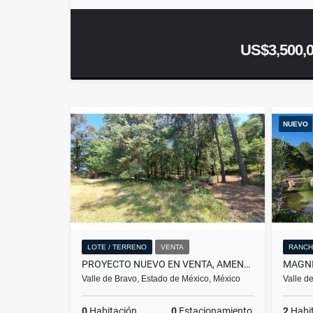
US$3,500,
NUEVO
LOTE / TERRENO
VENTA
RANC
PROYECTO NUEVO EN VENTA, AMENTO
MAGNI
Valle de Bravo, Estado de México, México
Valle d
0
Habitación
0
Estacionamiento
2
Habi