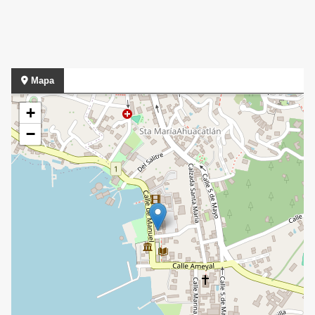
Mapa
+
−