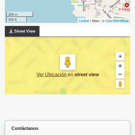
200 m
500 ft
Leaflet
| Wasi - ©
OpenStreetMap
Street View
Ver Ubicación
en
street view
Contáctanos