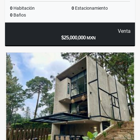
0
Habitación
0
Estacionamiento
0
Baños
Venta
$25,000,000
MXN