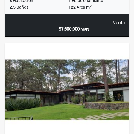
3
Habitación
1
Estacionamiento
2
2.5
Baños
122
Área m
Venta
$7,680,000
MXN