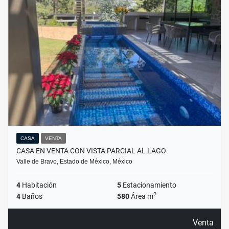
CASA
VENTA
CASA EN VENTA CON VISTA PARCIAL AL LAGO
Valle de Bravo, Estado de México, México
4
Habitación
5
Estacionamiento
2
4
Baños
580
Área m
Venta