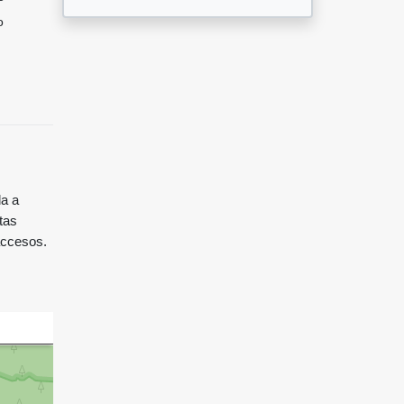
o
da a
tas
 accesos.