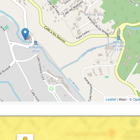
Leaflet
| Wasi - ©
Ope