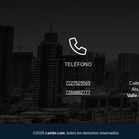
TELÉFONO
7227529569
Call
Ahu
7266882777
Valle
©2026
cainbr.com
, todos los derechos reservados.