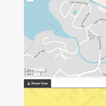
200 m
500 ft
Street View