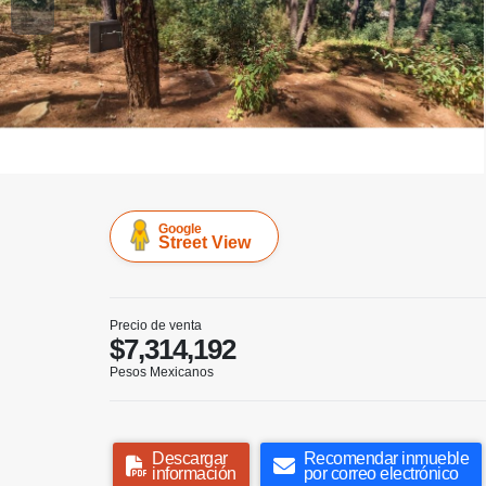
Google
Street View
Precio de venta
$7,314,192
Pesos Mexicanos
Descargar
Recomendar inmueble
información
por correo electrónico