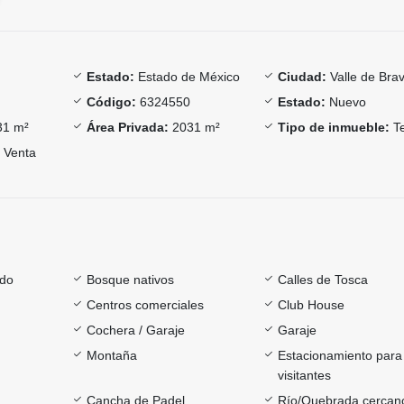
Estado:
Estado de México
Ciudad:
Valle de Bra
Código:
6324550
Estado:
Nuevo
1 m²
Área Privada:
2031 m²
Tipo de inmueble:
Te
Venta
ado
Bosque nativos
Calles de Tosca
Centros comerciales
Club House
Cochera / Garaje
Garaje
Montaña
Estacionamiento para
visitantes
Cancha de Padel
Río/Quebrada cercan