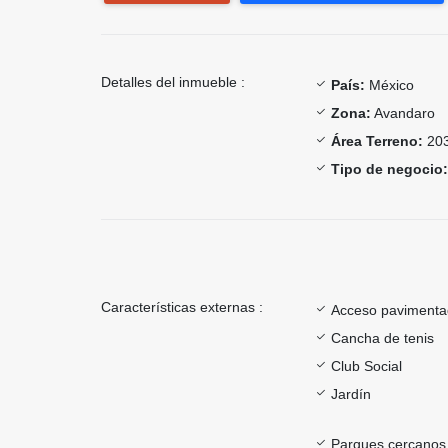
Detalles del inmueble :
País:
México
Zona:
Avandaro
Área Terreno:
203
Tipo de negocio:
Características externas :
Acceso paviment
Cancha de tenis
Club Social
Jardín
Parques cercanos