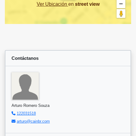
Ver Ubicación
en
street view
Contáctanos
Arturo Romero Souza
122031518
arturo@cainbr.com