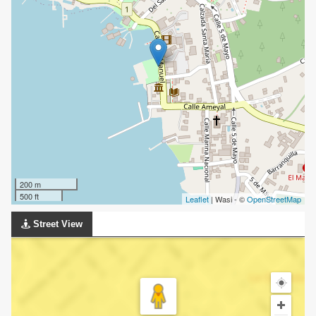
200 m
500 ft
Leaflet
| Wasi - ©
OpenStreetMap
Street View