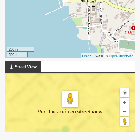
200 m
500 ft
Leaflet
| Wasi - ©
OpenStreetMap
Street View
Ver Ubicación
en
street view